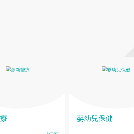
療
嬰幼兒保健