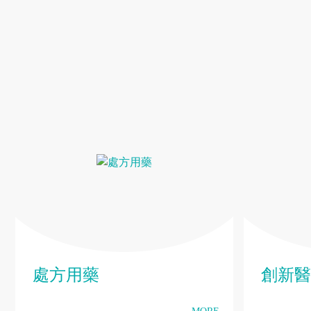
處方用藥
創新醫