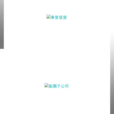
事業發展
持續引進創新多元化的產品及拓展
海外市場
集團子公司
友霖生技、友杏生技及
OEP Innovations