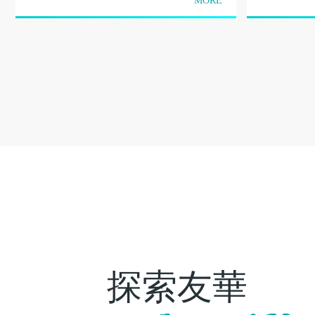
MORE
探索友華