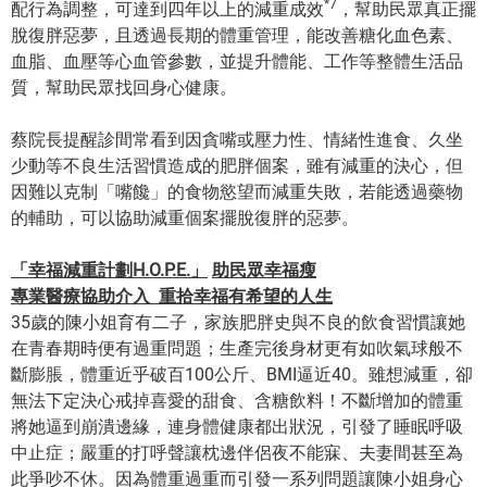
*7
配行為調整，可達到四年以上的減重成效
，幫助民眾真正擺
脫復胖惡夢，且透過長期的體重管理，能改善糖化血色素、
血脂、血壓等心血管參數，並提升體能、工作等整體生活品
質，幫助民眾找回身心健康。
蔡院長提醒診間常看到因貪嘴或壓力性、情緒性進食、久坐
少動等不良生活習慣造成的肥胖個案，雖有減重的決心，但
因難以克制「嘴饞」的食物慾望而減重失敗，若能透過藥物
的輔助，可以協助減重個案擺脫復胖的惡夢。
「幸福減重計劃
H.O.P.E.
」
助民眾幸福瘦
專業醫療協助介入
重拾幸福有希望的人生
35歲的陳小姐育有二子，家族肥胖史與不良的飲食習慣讓她
在青春期時便有過重問題；生產完後身材更有如吹氣球般不
斷膨脹，體重近乎破百100公斤、BMI逼近40。雖想減重，卻
無法下定決心戒掉喜愛的甜食、含糖飲料！不斷增加的體重
將她逼到崩潰邊緣，連身體健康都出狀況，引發了睡眠呼吸
中止症；嚴重的打呼聲讓枕邊伴侶夜不能寐、夫妻間甚至為
此爭吵不休。因為體重過重而引發一系列問題讓陳小姐身心