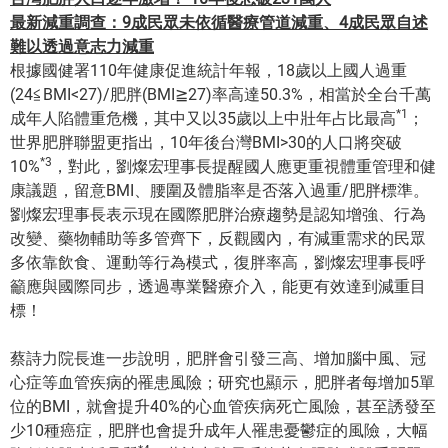
最新減重調查：
9
成民眾未依循醫療管道減重、
4
成民眾自述
難以透過意志力減重
根據國健署110年健康促進統計年報，18歲以上國人過重
(24≦BMI<27)/肥胖(BMI≧27)率高達50.3%，相當於全台千萬
*1
成年人陷體重危機，其中又以35歲以上中壯年占比最高
；
世界肥胖聯盟更指出，10年後台灣BMI>30的人口將突破
*3
10%
，對此，劉燦宏理事長提醒國人應更重視體重管理和健
康議題，留意BMI、腰圍及體脂率是否落入過重/肥胖標準。
劉燦宏理事長表示現在國際肥胖治療趨勢是認知增強、行為
改變、藥物輔助等多管齊下，反觀國內，有減重需求的民眾
多依靠飲食、運動等行為模式，復胖率高，劉燦宏理事長呼
籲應與國際同步，透過專業醫療介入，能更有效達到減重目
標！
蔡詩力院長進一步說明，肥胖會引發三高、增加腦中風、冠
心症等血管疾病的罹患風險；研究也顯示，肥胖者每增加5單
位的BMI，就會提升40%的心血管疾病死亡風險，甚至誘發至
少10種癌症，肥胖也會提升成年人罹患憂鬱症的風險，大幅