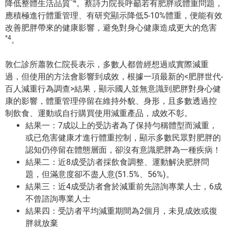
*4
降低整體生活品質
。蔡詩力院長呼籲若有肥胖或體重問題，
應積極進行體重管理、有研究顯示降低5-10%體重，便能有效
改善肥胖帶來的健康影響，避免對身心健康造成更大的危害
*4
。
敦仁診所蕭敦仁院長表示，多數人都曾經想過或實際減重
過，但使用的方法會影響到成效，根據一項最新的<肥胖世代-
百人減重行為調查>結果，顯示國人並無意識到肥胖對身心健
康的影響，體重管理停留在維持外貌、身形，且多數透過控
制飲食、運動或自行購買使用減重產品，成效不彰。
結果一：7成以上的受訪者為了保持勻稱體型而減重，
或已危害健康才進行體重控制，顯示多數民眾對肥胖的
認知仍停留在體態層面，卻沒有意識肥胖為一種疾病！
結果二：近8成受訪者採飲食調整、運動解決肥胖問
題，但滿意度卻不盡人意(51.5%、56%)。
結果三：近4成受訪者會於減重前先諮詢專業人士，6成
不曾諮詢專業人士
結果四：受訪者平均減重期間為2個月，未見成效或復
胖就放棄