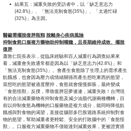
結果五：減重失敗的受訪者中，以「缺乏意志力
(42.8%)」、「無法克制食慾(35%)」、「太過忙碌
(32%)」為主因。
醫籲需擺脫復胖瓶頸
脫離身心疾病風險
抑制食慾口服複方藥物助抑制嘴饞，且長期維持成效、擺脫
復胖
蕭敦仁院長表示，從臨床經驗和百人減重行為調查結果來
看，減重會失敗通常都是因為以「缺乏意志力(42.8%)」和
「無法克制食慾(35%)」。會產生食慾除了生理上的需求產生
飢餓感，也會因為壓力或情緒關係而產生想吃東西的慾望，
當想吃的慾望被過度壓抑，食慾就會慢慢膨脹，最終變成
「食慾怪獸」反撲，導致復胖惡夢連連，減重失敗！台灣現
有的合法減重藥物有抑制食慾及減少油脂代謝兩種機轉，目
前以抑制食慾為機轉的口服藥物是複方成分，能同時降低飢
餓感與對食物的渴望，直接從腦部多巴胺迴路系統抑制對食
物的慾望，幫助減重者更輕鬆、安全的打敗腦中的「食慾怪
獸」。口服複方減重藥物不僅能達到減重效果，更被證實搭