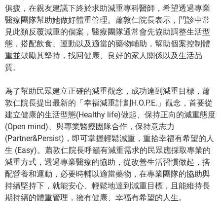
俱疲，在親友建議下終於求助減重專科醫師，希望透過專業
醫療團隊幫助她做好體重管理。蕭敦仁院長表示，門診中常
見此類反覆減重的個案，醫療團隊通常會先協助調整生活型
態，搭配飲食、運動以及適當的藥物輔助，幫助個案控制體
重並鼓勵其堅持，找回健康、良好的家人關係以及生活品
質。
為了幫助民眾建立正確的減重觀念，成功達到減重目標，蕭
敦仁院長提出最新的「幸福減重計劃H.O.P.E.」觀念，首要從
建立健康的生活型態(Healthy life)做起、保持正向的減重態度
(Open mind)、與專業醫療團隊合作，保持意志力
(Partner&Persist)
，即可掌握輕鬆減重，重拾幸福有希望的人
生
(Easy)
。蕭敦仁院長呼籲有減重需求的民眾應採取專業的
減重方式，透過專業醫療的協助，從改善生活習慣做起，搭
配營養和運動，必要時輔以適當藥物，在專業團隊的協助與
持續堅持下，就能安心、輕鬆地達到減重目標，且能維持長
期持續的體重管理，擁有健康、幸福有希望的人生。