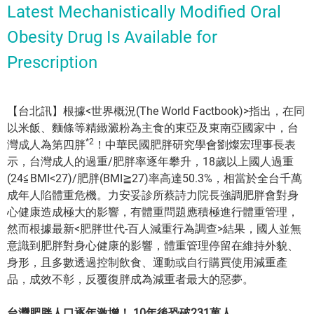
Latest Mechanistically Modified Oral
Obesity Drug Is Available for
Prescription
【台北訊】根據<世界概況(The World Factbook)>指出，在同
以米飯、麵條等精緻澱粉為主食的東亞及東南亞國家中，台
*2
灣成人為第四胖
！中華民國肥胖研究學會劉燦宏理事長表
示，台灣成人的過重/肥胖率逐年攀升，18歲以上國人過重
(24≦BMI<27)/肥胖(BMI≧27)率高達50.3%，相當於全台千萬
成年人陷體重危機。力安妥診所蔡詩力院長強調肥胖會對身
心健康造成極大的影響，有體重問題應積極進行體重管理，
然而根據最新<肥胖世代-百人減重行為調查>結果，國人並無
意識到肥胖對身心健康的影響，體重管理停留在維持外貌、
身形，且多數透過控制飲食、運動或自行購買使用減重產
品，成效不彰，反覆復胖成為減重者最大的惡夢。
台灣肥胖人口逐年激增！
10
年後恐破
231
萬人