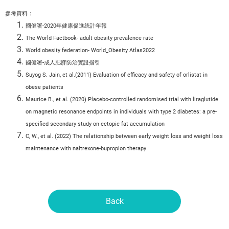
參考資料：
國健署-2020年健康促進統計年報
The World Factbook- adult obesity prevalence rate
World obesity federation- World_Obesity Atlas2022
國健署-成人肥胖防治實證指引
Suyog S. Jain, et al.(2011) Evaluation of efficacy and safety of orlistat in
obese patients
Maurice B., et al. (2020) Placebo-controlled randomised trial with liraglutide
on magnetic resonance endpoints in individuals with type 2 diabetes: a pre-
specified secondary study on ectopic fat accumulation
C, W., et al. (2022) The relationship between early weight loss and weight loss
maintenance with naltrexone-bupropion therapy
Back