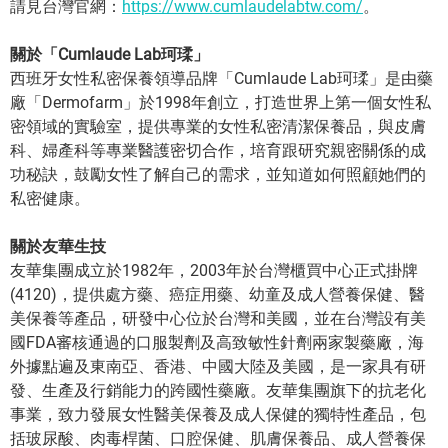
請見台灣官網：
https://www.cumlaudelabtw.com/
。
關於「
Cumlaude Lab
珂瑈」
西班牙女性私密保養領導品牌「Cumlaude Lab珂瑈」是由藥
廠「Dermofarm」於1998年創立，打造世界上第一個女性私
密領域的實驗室，提供專業的女性私密清潔保養品，與皮膚
科、婦產科等專業醫護密切合作，培育跟研究親密關係的成
功秘訣，鼓勵女性了解自己的需求，並知道如何照顧她們的
私密健康。
關於友華生技
友華集團成立於1982年，2003年於台灣櫃買中心正式掛牌
(4120)，提供處方藥、癌症用藥、幼童及成人營養保健、醫
美保養等產品，研發中心位於台灣和美國，並在台灣設有美
國FDA審核通過的口服製劑及高致敏性針劑兩家製藥廠，海
外據點遍及東南亞、香港、中國大陸及美國，是一家具有研
發、生產及行銷能力的跨國性藥廠。友華集團旗下的抗老化
事業，致力發展女性醫美保養及成人保健的獨特性產品，包
括玻尿酸、肉毒桿菌、口腔保健、肌膚保養品、成人營養保