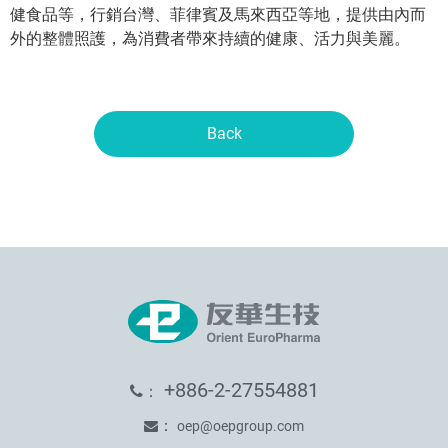
健食品等，行銷台灣、菲律賓及馬來西亞等地，提供由內而
外的整體照護，為消費者帶來持續的健康、活力與美麗。
Back
+886-2-27554881
：
：
oep@oepgroup.com